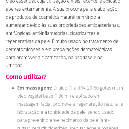
óleo essencial, cuja utilização é mais recente, é aplicado
apenas externamente. A sua procura para elaboração
de produtos de cosmética natural tem vindo a
aumentar devido às suas propriedades antibacterianas,
antifúngicas, anti-inflamatórias, cicatrizantes e
regenerativas da pele. É muito usado no tratamento de
dermatomicoses e em preparações dermatológicas
para promover a cicatrização, na psoríase e na
urticária.
Como utilizar?
Em massagem:
Diluído (1 a 3 %; 20-60 gotas) num
óleo vegetal base (100 ml) e aplicado em
massagem facial, promove a regeneração natural, a
hidratação e a tonicidade da pele, sendo usado
para prevenir o envelhecimento da pele (anti-
rugas), reduzir cicatrizes, atenuar acne e rosácea.